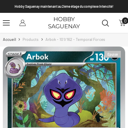
Passer Au Contenu
y maintenant au 2ème étage du complexe Intencité!
Envoi PSA et T
HOBBY
0
0
SAGUENAY
a
Accueil
Products
Arbok - 101/162 - Temporal Forces
Épuisé