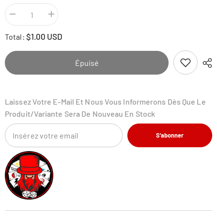
Diminuer
Augmenter
la
la
quantité
quantité
$1.00 USD
Total:
pour
pour
Arbok
Arbok
-
-
101/162
101/162
Épuisé
-
-
Temporal
Temporal
Forces
Forces
Laissez Votre E-Mail Et Nous Vous Informerons Dès Que Le
Produit/variante Sera De Nouveau En Stock
S'abonner