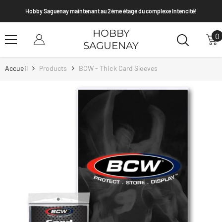
Passer Au Contenu
Hobby Saguenay maintenant au 2ème étage du complexe Intencité!
HOBBY
0
0
SAGUENAY
a
Accueil
Products
BCW - Thick Card Sleeves