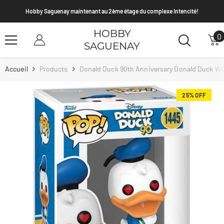
Passer Au Contenu
Hobby Saguenay maintenant au 2ème étage du complexe Intencité!
HOBBY
0
0
SAGUENAY
a
Accueil
Products
Donald Duck 90th Anniversary Donald Duck Wit
25% OFF