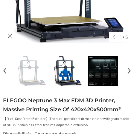
1
/
5
ELEGOO Neptune 3 Max FDM 3D Printer,
Massive Printing Size Of 420x420x500mm³
【Dual-Gear Direct Extruder】The dual-gear direct drive extruder with gears made
of SUS303 stainless steel features adjustable extrusion...
Disponibilité:
En rupture de stock