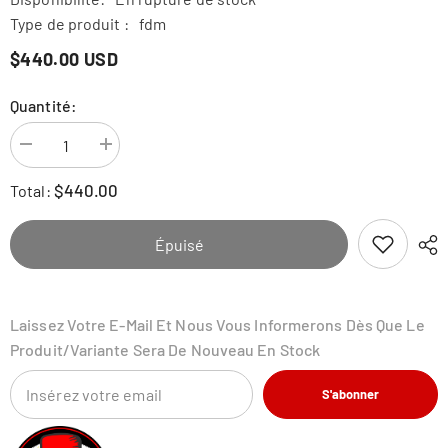
Type de produit :
fdm
$440.00 USD
Quantité:
Diminuer
Augmenter
la
la
quantité
quantité
$440.00
Total:
pour
pour
ELEGOO
ELEGOO
Neptune
Neptune
3
3
Épuisé
Max
Max
FDM
FDM
3D
3D
Printer,
Printer,
Massive
Massive
Laissez Votre E-Mail Et Nous Vous Informerons Dès Que Le
Printing
Printing
Size
Size
Produit/variante Sera De Nouveau En Stock
of
of
420x420x500mm³
420x420x500mm³
S'abonner