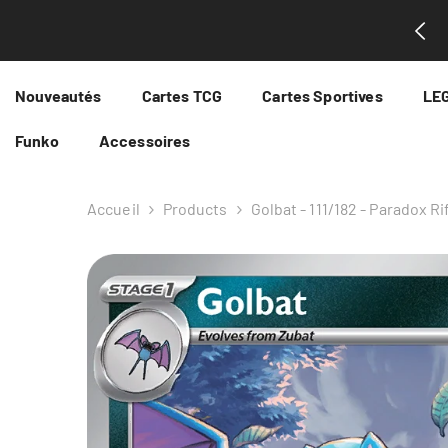
Passer Au Contenu
ntenant au 2ème étage du complexe Intencité!
Nouveautés
Cartes TCG
Cartes Sportives
LE
Funko
Accessoires
Accueil
Products
Golbat - 111/182 - Paradox Ri