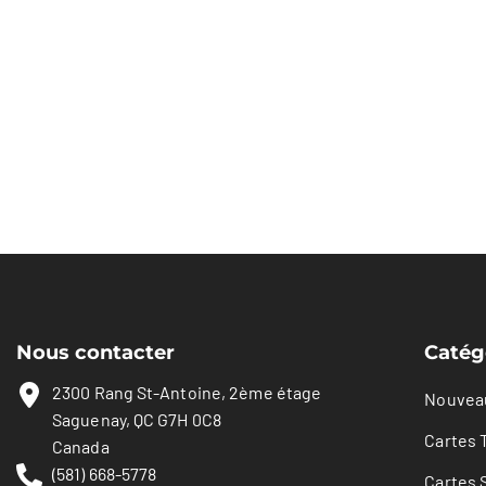
Nous contacter
Catég
2300 Rang St-Antoine, 2ème étage
Nouvea
Saguenay, QC G7H 0C8
Cartes 
Canada
(581) 668-5778
Cartes 