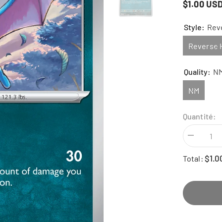
$1.00 US
Style:
Reve
Reverse H
Quality:
N
NM
Quantité:
Diminuer
la
quantité
$1.0
Total:
pour
Golbat
-
111/182
-
Paradox
Rift