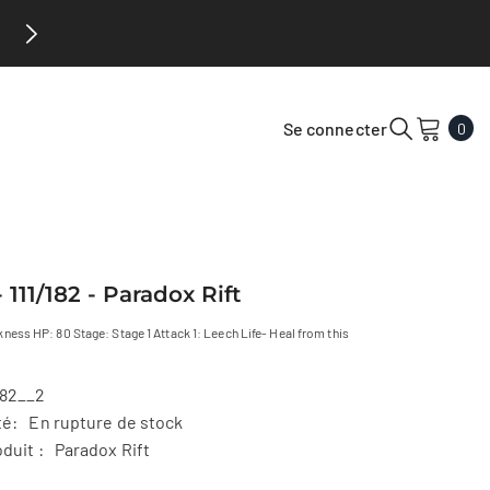
Hobby Saguenay maintenant au 2ème étage du 
0
Se connecter
0
arti
 111/182 - Paradox Rift
ness HP: 80 Stage: Stage 1 Attack 1: Leech Life- Heal from this
182__2
té:
En rupture de stock
duit :
Paradox Rift