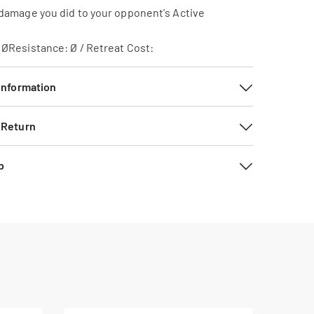
damage you did to your opponent's Active
ØResistance: Ø / Retreat Cost:
 Information
 Return
b