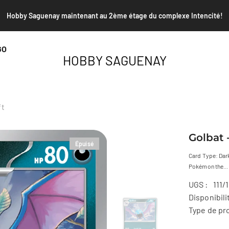
Envoi PSA et TAG de janvier - Date limite le 25 janvier 2026
GO
HOBBY SAGUENAY
ft
Golbat -
Épuisé
Card Type: Dark
Pokémon the...
UGS :
111/
Disponibili
Type de pro