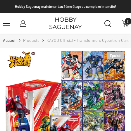
Passer Au Contenu
y maintenant au 2ème étage du complexe Intencité!
Envoi PSA et T
HOBBY
0
0
SAGUENAY
a
Accueil
Products
KAYOU Official - Transformers Cybertron Card
Épuisé