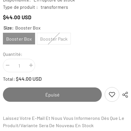
Type de produit :
transformers
$44.00 USD
Size:
Booster Box
Booster Box
Booster Pack
Quantité:
Diminuer
Augmenter
la
la
quantité
quantité
$44.00 USD
Total:
pour
pour
KAYOU
KAYOU
Official
Official
-
-
Épuisé
Transformers
Transformers
Cybertron
Cybertron
Card
Card
Wave
Wave
2
2
Laissez Votre E-Mail Et Nous Vous Informerons Dès Que Le
Produit/variante Sera De Nouveau En Stock