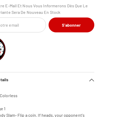
tre E-Mail Et Nous Vous Informerons Dès Que Le
riante Sera De Nouveau En Stock
S'abonner
tails
 Colorless
e 1
ody Slam- Flip a coin. If heads, your opponent's