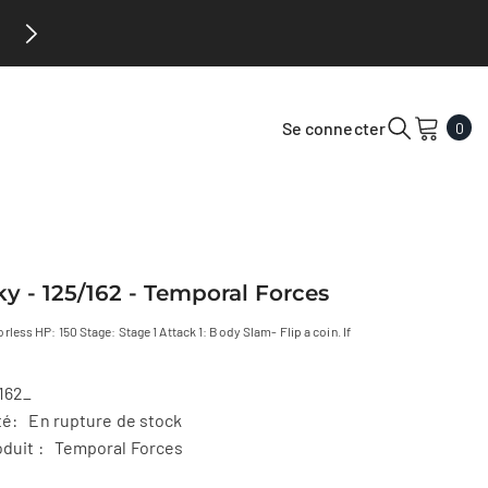
Hobby Saguenay maintenant au 2ème étage du 
0
Se connecter
0
arti
cky - 125/162 - Temporal Forces
rless HP: 150 Stage: Stage 1 Attack 1: Body Slam- Flip a coin. If
162_
té:
En rupture de stock
duit :
Temporal Forces