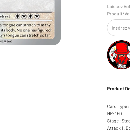
Laissez Vo
Produit/va
Product De
Card Type:
HP: 150
Stage: Stag
Attack 1: B