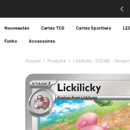
Passer Au Contenu
ntenant au 2ème étage du complexe Intencité!
Nouveautés
Cartes TCG
Cartes Sportives
LE
Funko
Accessoires
Accueil
Products
Lickilicky - 125/162 - Tempo