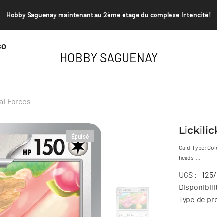
Envoi PSA et TAG de janvier - Date limite le 25 janvier 2026
GO
HOBBY SAGUENAY
ral Forces
Lickili
Épuisé
Card Type: Colo
heads,...
UGS :
125/
Disponibili
Type de pro