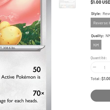
$1.00 US
Style:
Reve
Reverse H
Quality:
N
NM
Quantité:
Diminuer
la
quantité
$1.0
Total:
pour
Lickilicky
-
125/162
-
Temporal
Forces