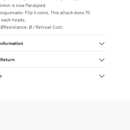
émon is now Paralyzed.
onguenado- Flip 4 coins. This attack does 70
 each heads.
ØResistance: Ø / Retreat Cost:
 Information
 Return
b