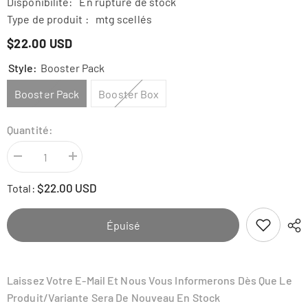
Disponibilité:
En rupture de stock
Type de produit :
mtg scellés
$22.00 USD
Style:
Booster Pack
Booster Pack
Booster Box
Quantité:
Diminuer
Augmenter
la
la
quantité
quantité
$22.00 USD
Total:
pour
pour
Magic
Magic
the
the
Gathering:
Gathering:
Épuisé
Outlaws
Outlaws
of
of
Thunder
Thunder
Junction
Junction
Collector
Collector
Laissez Votre E-Mail Et Nous Vous Informerons Dès Que Le
Booster
Booster
Produit/variante Sera De Nouveau En Stock