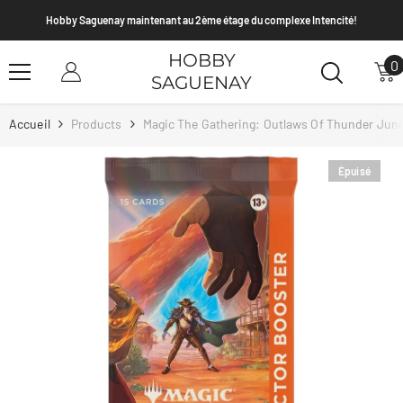
Passer Au Contenu
ème étage du complexe Intencité!
Envoi PSA et TAG de janvier - Dat
HOBBY
0
0
SAGUENAY
a
Accueil
Products
Magic The Gathering: Outlaws Of Thunder Junc
Épuisé