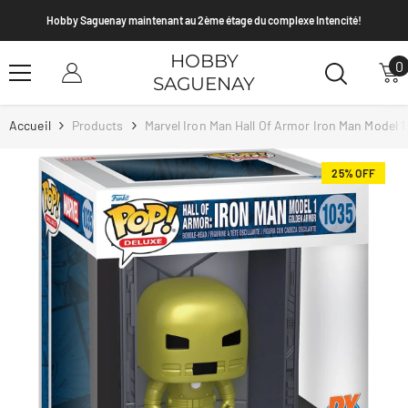
Passer Au Contenu
Hobby Saguenay maintenant au 2ème étage du complexe Intencité!
HOBBY
0
0
SAGUENAY
a
Accueil
Products
Marvel Iron Man Hall Of Armor Iron Man Model 1
25% OFF