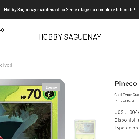
Envoi PSA et TAG de janvier - Date limite le 25 janvier 2026
GO
HOBBY SAGUENAY
volved
Pineco 
Épuisé
Card Type: Gras
Retreat Cost:
UGS :
004
Disponibili
Type de pro