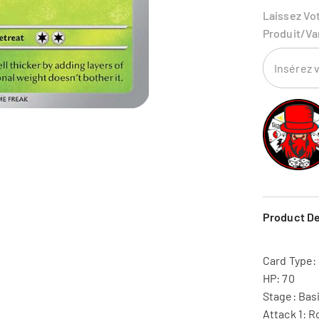
Laissez Vo
Produit/va
Product De
Card Type:
HP: 70
Stage: Bas
Attack 1: R