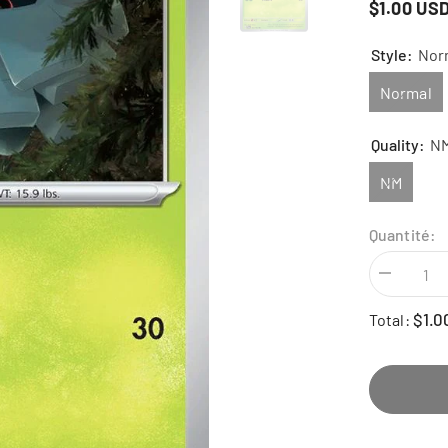
$1.00 US
Style:
Nor
Normal
Quality:
N
NM
Quantité:
Diminuer
la
quantité
$1.0
Total:
pour
Pineco
-
004/193
-
Paldea
Evolved