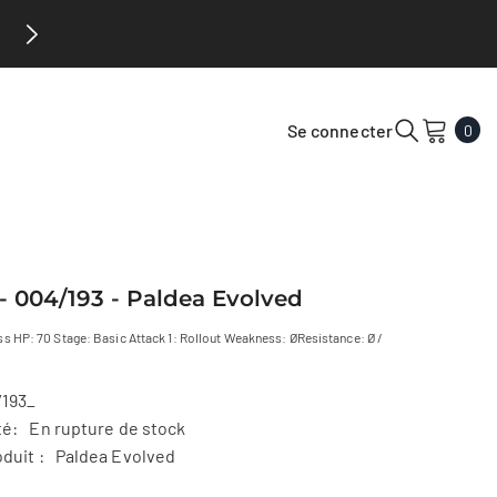
Hobby Saguenay maintenant au 2ème étage du 
0
Se connecter
0
arti
- 004/193 - Paldea Evolved
s HP: 70 Stage: Basic Attack 1: Rollout Weakness: ØResistance: Ø /
/193_
té:
En rupture de stock
duit :
Paldea Evolved