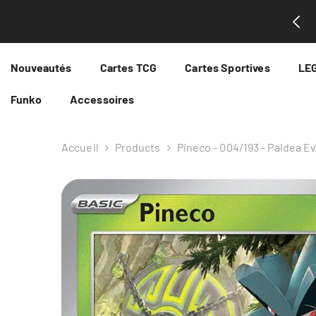
Passer Au Contenu
ntenant au 2ème étage du complexe Intencité!
Nouveautés
Cartes TCG
Cartes Sportives
LE
Funko
Accessoires
Accueil
Products
Pineco - 004/193 - Paldea E