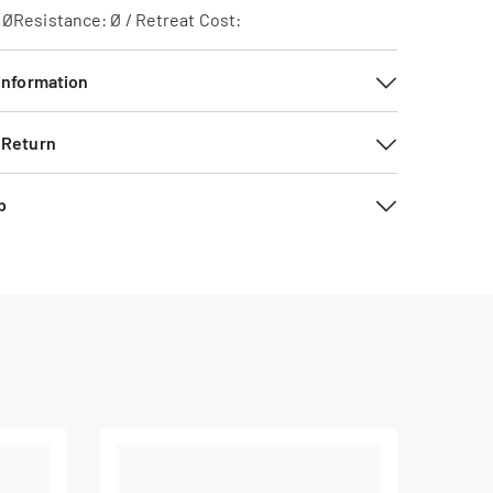
ØResistance: Ø / Retreat Cost:
 Information
 Return
b