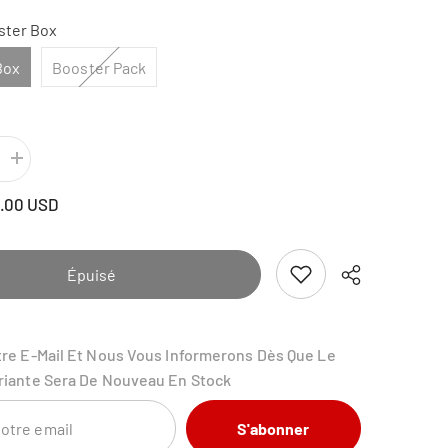
ster Box
Box
Booster Pack
Augmenter
la
quantité
.00 USD
pour
Pokemon
Darkness
Ablaze
Booster
Épuisé
Box
tre E-Mail Et Nous Vous Informerons Dès Que Le
riante Sera De Nouveau En Stock
S'abonner