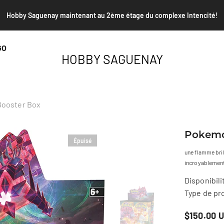
Envoi PSA et TAG de janvier - Date limite le 25 janvi
GO
HOBBY SAGUENAY
Booster Box
Pokemo
Épuisé
une flamme brill
incroyablement
Disponibili
Type de pro
$150.00 