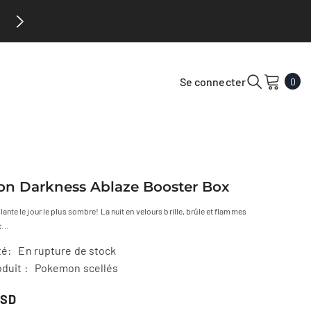
er 2026
0
Se connecter
0
arti
n Darkness Ablaze Booster Box
ante le jour le plus sombre! La nuit en velours brille, brûle et flammes
...
té:
En rupture de stock
duit :
Pokemon scellés
USD