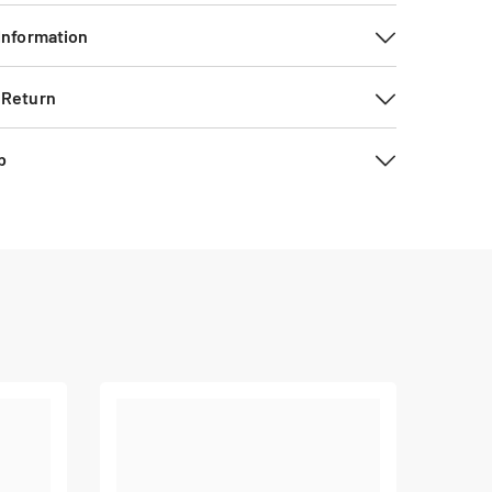
 Information
 Return
b