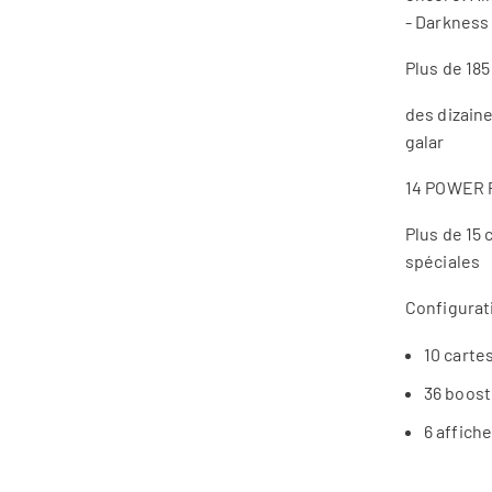
- Darkness
Plus de 185
des dizain
galar
14 POWER 
Plus de 15 
spéciales
Configurat
10 carte
36 boost
6 affiche