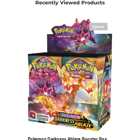
Recently Viewed Products
Épuisé
Pokemon Darkness Ablaze Booster Box