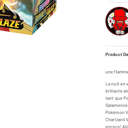
Product De
une flamme 
La nuit en 
brillante a
tant que P
Salamence 
Pokémon Vm
Charizard 
encore! Al