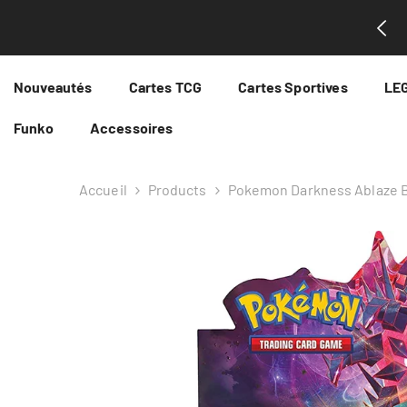
Passer Au Contenu
Saguenay maintenant au 2ème étage du complexe Intencité!
Nouveautés
Cartes TCG
Cartes Sportives
LE
Funko
Accessoires
Accueil
Products
Pokemon Darkness Ablaze 