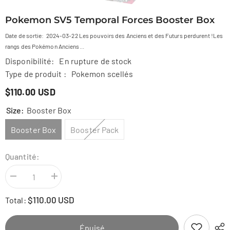
Pokemon SV5 Temporal Forces Booster Box
Date de sortie: 2024-03-22 Les pouvoirs des Anciens et des Futurs perdurent !Les
rangs des Pokémon Anciens...
Disponibilité:
En rupture de stock
Type de produit :
Pokemon scellés
$110.00 USD
Size:
Booster Box
Booster Box
Booster Pack
Quantité:
Diminuer
Augmenter
la
la
quantité
quantité
$110.00 USD
Total:
pour
pour
Pokemon
Pokemon
SV5
SV5
Temporal
Temporal
Épuisé