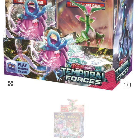
1
/
1