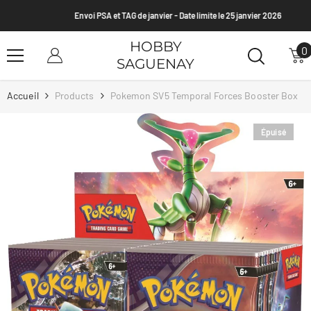
Passer Au Contenu
Envoi PSA et TAG de janvier - Date limite le 25 janvier 2026
HOBBY
0
0
SAGUENAY
a
Accueil
Products
Pokemon SV5 Temporal Forces Booster Box
Épuisé