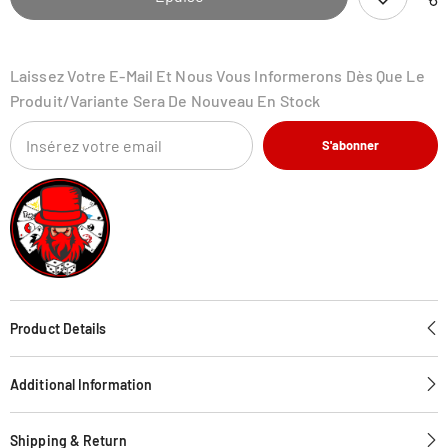
Forces
Forces
Booster
Booster
Box
Box
Laissez Votre E-Mail Et Nous Vous Informerons Dès Que Le
Produit/variante Sera De Nouveau En Stock
S'abonner
Product Details
Additional Information
Shipping & Return