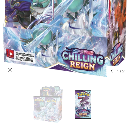
1
/
2