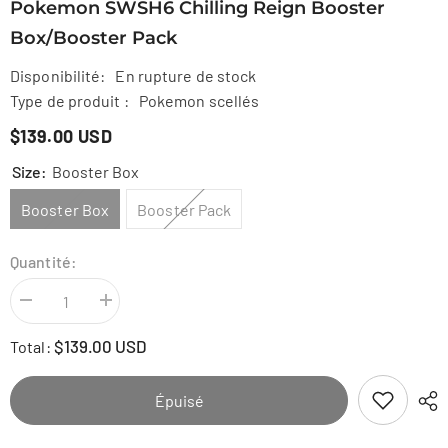
Pokemon SWSH6 Chilling Reign Booster
Box/Booster Pack
Disponibilité:
En rupture de stock
Type de produit :
Pokemon scellés
$139.00 USD
Size:
Booster Box
Booster Box
Booster Pack
Quantité:
Diminuer
Augmenter
la
la
quantité
quantité
$139.00 USD
Total:
pour
pour
Pokemon
Pokemon
SWSH6
SWSH6
Chilling
Chilling
Épuisé
Reign
Reign
Booster
Booster
Box/Booster
Box/Booster