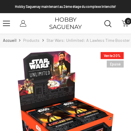
Passer Au Contenu
Hobby Saguenay maintenant au 2ème étage du complexe Intencité!
HOBBY
0
0
SAGUENAY
a
Accueil
Products
Star Wars: Unlimited: A Lawless Time Booster
Vente 20%
Épuisé