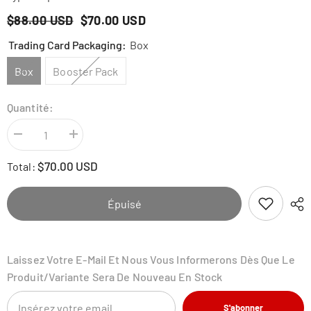
$88.00 USD
$70.00 USD
Trading Card Packaging:
Box
Box
Booster Pack
Quantité:
Diminuer
Augmenter
la
la
quantité
quantité
$70.00 USD
Total:
pour
pour
Star
Star
Wars:
Wars:
Unlimited:
Unlimited:
Épuisé
A
A
Lawless
Lawless
Time
Time
Booster
Booster
Laissez Votre E-Mail Et Nous Vous Informerons Dès Que Le
Produit/variante Sera De Nouveau En Stock
S'abonner